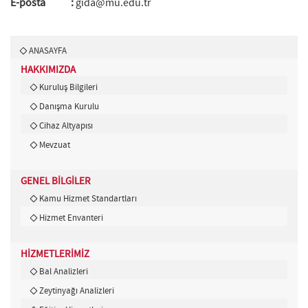
E-posta
:
gida@mu.edu.tr
ANASAYFA
HAKKIMIZDA
Kuruluş Bilgileri
Danışma Kurulu
Cihaz Altyapısı
Mevzuat
GENEL BİLGİLER
Kamu Hizmet Standartları
Hizmet Envanteri
HİZMETLERİMİZ
Bal Analizleri
Zeytinyağı Analizleri