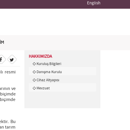
English
ŞİM
HAKKIMIZDA
Kuruluş Bilgileri
lı resmi
Danışma Kurulu
Cihaz Altyapısı
arının ve
Mevzuat
 biçimde
 biçimde
ktir. Bu
an tarım