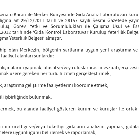
 Senato Kararı ile Merkez Bünyesinde Gıda Analiz Laboratuvarı kuru
ığına ait 29/12/2011 tarih ve 28157 sayılı Resmi Gazetede yayı
ruluş, Görev, Yetki ve Sorumlulukları ile Çalışma Usul ve Esa
012 tarihinde ‘Gıda Kontrol Laboratuvar Kuruluş Yeterlilik Belges
ma Yeterlilik Belgesi’ almıştır.
hip olan Merkezin, bölgenin şartlarına uygun yeni araştırma ve
aaliyet alanları şunlardır:
alışmalarını yapmak, ulusal ve/veya uluslararası mevzuat çerçevesi
olmak üzere gereken her türlü hizmeti gerçekleştirmek,
k, araştırma geliştirme faaliyetlerini koordine etmek,
ili işbirliğinde bulunmak,
vermek, bu alanda faaliyet gösteren kurum ve kuruşlar ile ortak 
nın ürettiği ve/veya tükettiği gıdaların analizini yapmak, gıdala
amelere uygunluğunu belirlemek ve raporlamak,