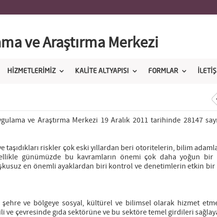
ama ve Araştırma Merkezi
HİZMETLERİMİZ
KALİTE ALTYAPISI
FORMLAR
İLETİ
ygulama ve Araştırma Merkezi 19 Aralık 2011 tarihinde 28147 sayı
 taşıdıkları riskler çok eski yıllardan beri otoritelerin, bilim adaml
özellikle günümüzde bu kavramların önemi çok daha yoğun bir
şkusuz en önemli ayaklardan biri kontrol ve denetimlerin etkin bir
 şehre ve bölgeye sosyal, kültürel ve bilimsel olarak hizmet etme
i ve çevresinde gıda sektörüne ve bu sektöre temel girdileri sağlay