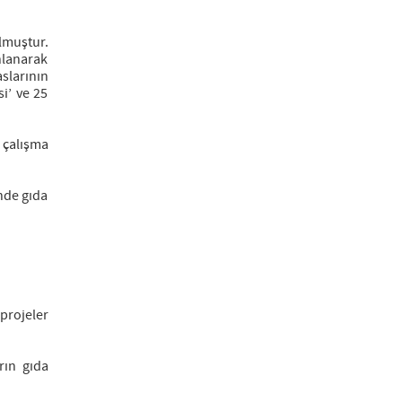
lmuştur.
nlanarak
slarının
i’ ve 25
 çalışma
nde gıda
projeler
rın gıda