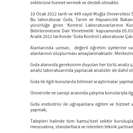
sektörüne hizmet vermek ve destek olmaktır.
10 Ocak 2012 tarih ve 449 sayılı Muğla Üniversitesi
Bu laboratuvar Gıda, Tarım ve Hayvancılık Bakanl
yürürlüğe giren ‘Kontrol Laboratuvarlarının Ku
Belirlenmesine Dair Yönetmelik’ kapsamında 05.03.2
Aralık 2012 tarihinde ‘Gıda Kontrol Laboratuvar Çalış
Alanlarında uzman, değerli öğretim üyelerine sa
alanlarının oluşturması amaçlanmaktadır. Merkezin f
Gıda alanında gereksinim duyulan her türlü analiz ç
analiz laboratuarında yapılacak analizler de dahil 
Gıda ile ilgili konularda bilimsel araştırmalar yapma
Üniversite ve sanayi arasında çalışma konularıyla ilg
Gıda endüstrisi ile uğraşanlara eğitim ve hizmet 
yapmak,
Talepleri halinde tüm kamu/özel sektör kuruluşları
mevzuatına, standartlara ve istenilen teknik şartn